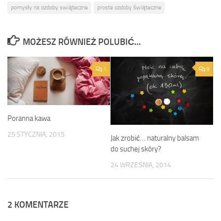
pomysły na ozdoby swiąteczne
proste ozdoby świąteczne
MOŻESZ RÓWNIEŻ POLUBIĆ…
1
9
Poranna kawa
25 STYCZNIA, 2015
Jak zrobić… naturalny balsam
do suchej skóry?
24 WRZEŚNIA, 2014
2 KOMENTARZE