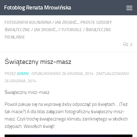
Fotoblog Renata Mrowińska
Przeskocz do treści
FOTOGRAFIA KULINARNA
/
JAK ZROBIĆ... PROSTE OZDOBY
ŚWIĄTECZNE
/
JAK ZROBIĆ...? TUTORIALE
/
ŚWIĄTECZNE
PIEKŁANIE
2
Świąteczny misz-masz
PRZEZ
ADMIN
· OPUBLIKOWANO
26 GRUDNIA, 2014
· ZAKTUALIZOWANO
26 GRUDNIA, 2014
Świąteczny misz-masz
Powoli pakuje się na wyprawę żeby odpocząć po świętach… (Też
tak macie?) A dla Was załączam fotograficzny świąteczny misz-
masz. Czyli trochę świątecznego klimatu zamkniętego w słodkich
zdjęciach. Wesołych świąt!