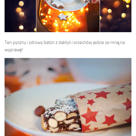
Ten pyszny i zdrowy baton z daktyli i orzechów jedzie ze mną na
wyprawę!