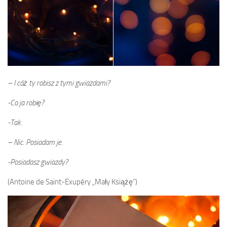
– I cóż ty robisz z tymi gwiazdami?
-Co ja robię?
-Tak.
– Nic. Posiadam je.
-Posiadasz gwiazdy?
(Antoine de Saint-Exupéry „Mały Książę”)