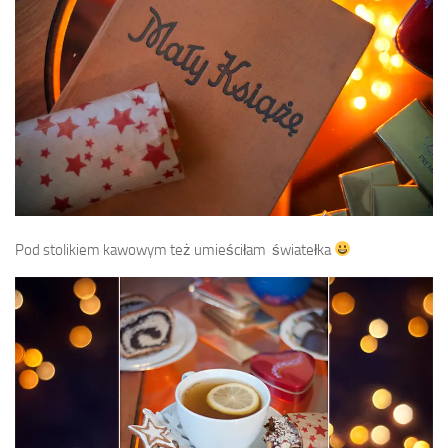
Pod stolikiem kawowym też umieściłam światełka