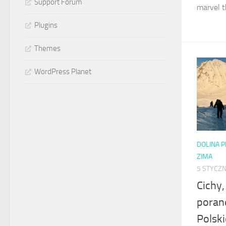
Support Forum
marvel th
Plugins
Themes
WordPress Planet
DOLINA 
ZIMA
5 STYCZN
Cichy,
poran
Polsk