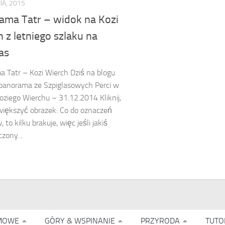
IA, 2015
ama Tatr – widok na Kozi
 z letniego szlaku na
as
 Tatr – Kozi Wierch Dziś na blogu
panorama ze Szpiglasowych Perci w
oziego Wierchu – 31.12.2014 Kliknij,
iększyć obrazek: Co do oznaczeń
 to kilku brakuje, więc jeśli jakiś
zony...
MOWE
GÓRY & WSPINANIE
PRZYRODA
TUTO