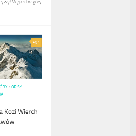
ktywy! Wyjazd w góry
1
ÓRY
/
OPISY
MA
a Kozi Wierch
tawów –