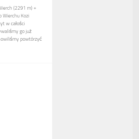
Wierch (2291 m) +
 Wierchu Kozi
yt w całości
ywaliśmy go już
nowiliśmy powtórzyć