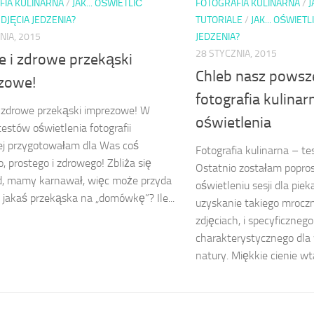
FIA KULINARNA
/
JAK... OŚWIETLIĆ
FOTOGRAFIA KULINARNA
/
J
DJĘCIA JEDZENIA?
TUTORIALE
/
JAK... OŚWIET
NIA, 2015
JEDZENIA?
28 STYCZNIA, 2015
e i zdrowe przekąski
Chleb nasz powsz
zowe!
fotografia kulinar
 zdrowe przekąski imprezowe! W
oświetlenia
estów oświetlenia fotografii
ej przygotowałam dla Was coś
Fotografia kulinarna – te
, prostego i zdrowego! Zbliża się
Ostatnio zostałam popro
, mamy karnawał, więc może przyda
oświetleniu sesji dla piek
jakaś przekąska na „domówkę”? Ile...
uzyskanie takiego mroc
zdjęciach, i specyficznego
charakterystycznego dla 
natury. Miękkie cienie wta