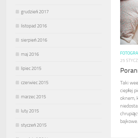
grudzień 2017
listopad 2016
sierpień 2016
FOTOGRA
maj 2016
25 STYCZ
lipiec 2015
Poran
czerwiec 2015
Taki wee
ciepłej p
marzec 2015
oknem, k
niedostat
luty 2015
chrupiąc
bajkowe..
styczeń 2015