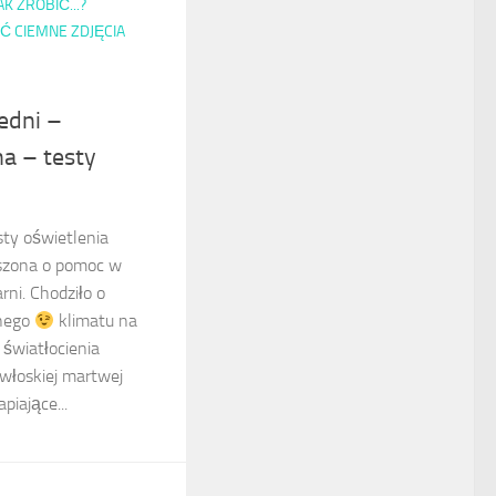
AK ZROBIĆ...?
LIĆ CIEMNE ZDJĘCIA
edni –
na – testy
sty oświetlenia
szona o pomoc w
arni. Chodziło o
znego
klimatu na
 światłocienia
włoskiej martwej
piające...