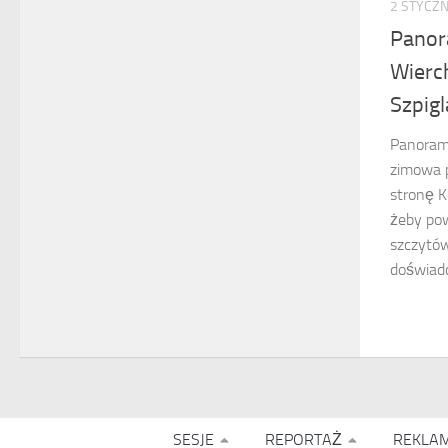
2 STYCZN
Panor
Wierch
Szpigl
Panorama
zimowa 
stronę K
żeby pow
szczytów,
doświadc
SESJE
REPORTAŻ
REKLA