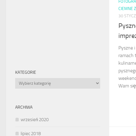
FOTOGRA
CIEMNE Z
30 STYCZ
Pyszn
impre
Pyszne i
ramach t
kulinarn
pysznego
KATEGORIE
weekend
Kategorie
Wam się 
ARCHIWA
wrzesień 2020
lipiec 2018