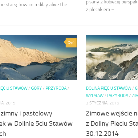
pisany z kobiecej perspe
e stars; how incredibly alive the...
z plecakiem –...
0
PIĘCIU STAWÓW
/
GÓRY
/
PRZYRODA
/
DOLINA PIĘCIU STAWÓW
/
G
WYPRAW
/
PRZYRODA
/
ZI
IA, 2015
3 STYCZNIA, 2015
 zimny i pastelowy
Zimowe wejście n
ek w Dolinie 5ciu Stawów
z Doliny Pieciu S
ich
30.12.2014