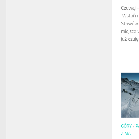
Czu­waj 
Wstań i 
Stawów 
miejsce 
już czuję
GÓRY
/
P
ZIMA