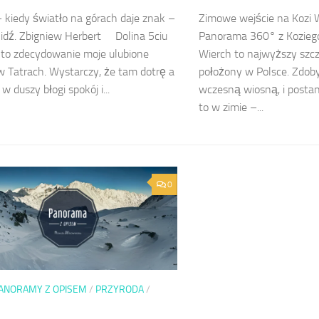
– kiedy światło na górach da­je znak –
Zimowe wejście na Kozi 
idź. Zbigniew Herbert Dolina 5ciu
Panorama 360° z Koziego
to zdecydowanie moje ulubione
Wierch to najwyższy szcz
w Tatrach. Wystarczy, że tam dotrę a
położony w Polsce. Zdob
 w duszy błogi spokój i...
wczesną wiosną, i posta
to w zimie –...
0
ANORAMY Z OPISEM
/
PRZYRODA
/