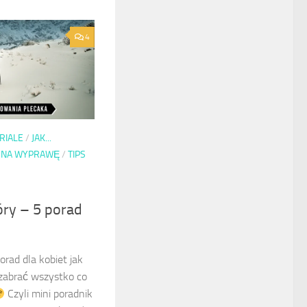
4
ORIALE
/
JAK...
 NA WYPRAWĘ
/
TIPS
ry – 5 porad
rad dla kobiet jak
 zabrać wszystko co
Czyli mini poradnik