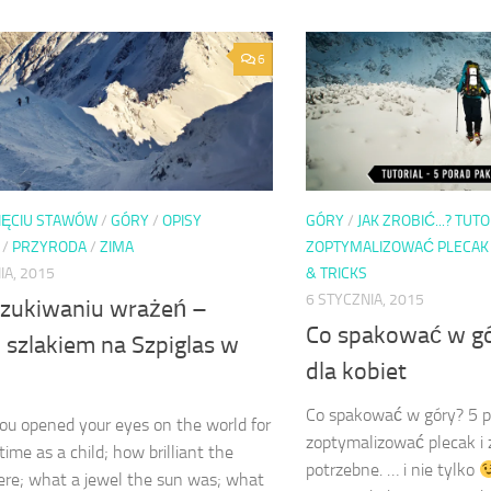
6
PIĘCIU STAWÓW
/
GÓRY
/
OPISY
GÓRY
/
JAK ZROBIĆ...? TUT
/
PRZYRODA
/
ZIMA
ZOPTYMALIZOWAĆ PLECAK
IA, 2015
& TRICKS
6 STYCZNIA, 2015
zukiwaniu wrażeń –
Co spakować w gó
 szlakiem na Szpiglas w
dla kobiet
Co spakować w góry? 5 po
u opened your eyes on the world for
zoptymalizować plecak i
 time as a child; how brilliant the
potrzebne. … i nie tylko
ere; what a jewel the sun was; what