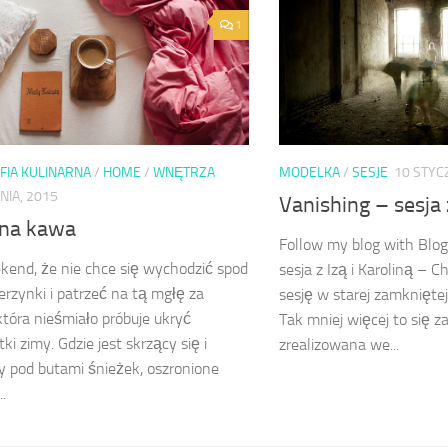
1
FIA KULINARNA
/
HOME
/
WNĘTRZA
MODELKA
/
SESJE
10 STYC
NIA, 2015
Vanishing – sesja z
na kawa
Follow my blog with Blog
kend, że nie chce się wychodzić spod
sesja z Izą i Karoliną – 
ierzynki i patrzeć na tą mgłę za
sesję w starej zamknięte
tóra nieśmiało próbuje ukryć
Tak mniej więcej to się z
ki zimy. Gdzie jest skrzący się i
zrealizowana we...
y pod butami śnieżek, oszronione
.