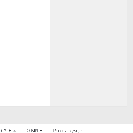
RIALE
O MNIE
Renata Rysuje