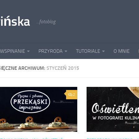
ińska
...fotoblog
 WSPINANIE
PRZYRODA
TUTORIALE
O MNIE
SIĘCZNE ARCHIWUM:
STYCZEŃ 2015
2