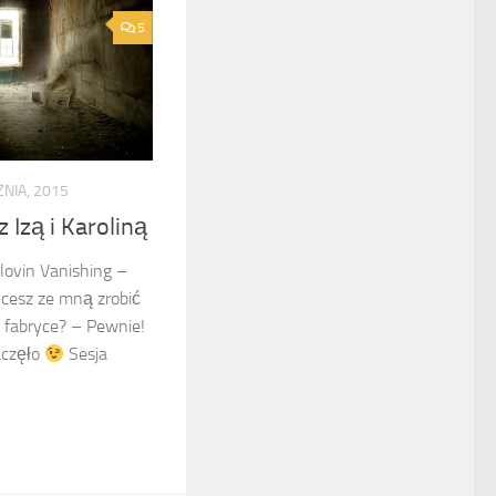
5
ZNIA, 2015
 Izą i Karoliną
lovin Vanishing –
Chcesz ze mną zrobić
j fabryce? – Pewnie!
aczęło
Sesja