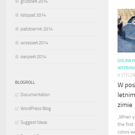
grudzień 2014
listopad 2014
październik 2014
wrzesień 2014
sierpień 2014
DOLINA 
WYPRAW
9 STYCZN
BLOGROLL
W pos
letnim
Documentation
zimie
WordPress Blog
„When yo
Suggest Ideas
the first
colors w