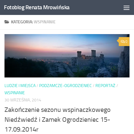
Fotoblog Renata Mrowińska
Przeskocz do treści
KATEGORIA:
WSPINANIE
0
LUDZIE I MIEJSCA
/
PODZAMCZE-OGRODZIENIEC
/
REPORTAŻ
/
WSPINANIE
30 WRZEŚNIA, 2014
Zakończenie sezonu wspinaczkowego
Niedźwiedź i Zamek Ogrodzieniec 15-
17.09.2014r