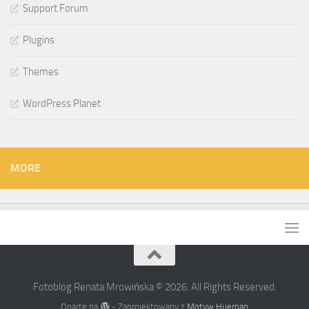
Support Forum
Plugins
Themes
WordPress Planet
MORE
Fotoblog Renata Mrowińska © 2026. All Rights Reserved.
Oparte na
- Zaprojektowany z
Motyw Hueman