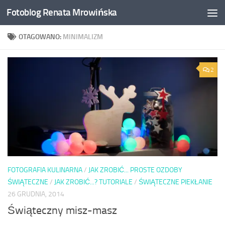
Fotoblog Renata Mrowińska
Przeskocz do treści
OTAGOWANO:
MINIMALIZM
2
FOTOGRAFIA KULINARNA
/
JAK ZROBIĆ... PROSTE OZDOBY
ŚWIĄTECZNE
/
JAK ZROBIĆ...? TUTORIALE
/
ŚWIĄTECZNE PIEKŁANIE
26 GRUDNIA, 2014
Świąteczny misz-masz