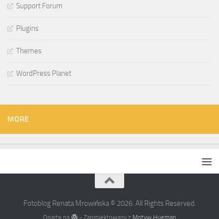
Support Forum
Plugins
Themes
WordPress Planet
MORE
Fotoblog Renata Mrowińska © 2026. All Rights Reserved.
Oparte na
- Zaprojektowany z
Motyw Hueman