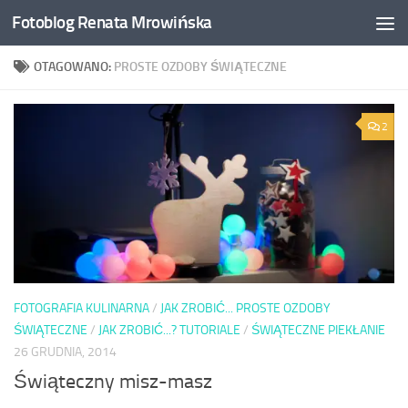
Fotoblog Renata Mrowińska
Przeskocz do treści
OTAGOWANO:
PROSTE OZDOBY ŚWIĄTECZNE
2
FOTOGRAFIA KULINARNA
/
JAK ZROBIĆ... PROSTE OZDOBY
ŚWIĄTECZNE
/
JAK ZROBIĆ...? TUTORIALE
/
ŚWIĄTECZNE PIEKŁANIE
26 GRUDNIA, 2014
Świąteczny misz-masz