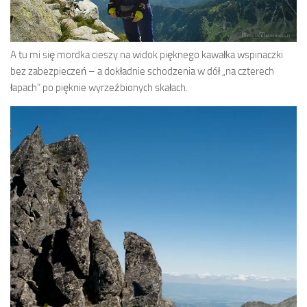
A tu mi się mordka cieszy na widok pięknego kawałka wspinaczki
bez zabezpieczeń – a dokładnie schodzenia w dół „na czterech
łapach” po pięknie wyrzeźbionych skałach.