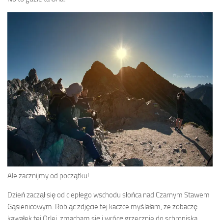
Ale zacznijmy od początku!
Dzień zaczął się od ciepłego wschodu słońca nad Czarnym Stawem
Gąsienicowym. Robiąc zdjęcie tej kaczce myślałam, ze zobaczę
kawałek tej Orlej, zmacham się i wrócę grzecznie do schroniska…