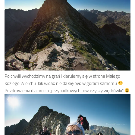
Po chwili wychodzimy na grań i kierujemy się w stronę Małego
Koziego Wierchu. Jak widać nie da się być w górach samemu
Pozdrowienia dla moich „przypadkowych towarzyszy wędrówki”