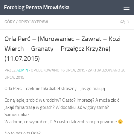
Fotoblog Renata Mrowińska
Przeskocz do treści
GÓRY
/
OPISY WYPRAW
2
Orla Perć – (Murowaniec – Zawrat – Kozi
Wierch – Granaty – Przełęcz Krzyżne)
(11.07.2015)
PRZEZ
ADMIN
· OPUBLIKOWANO
16 LIPCA, 2015
· ZAKTUALIZOWANO
20
LIPCA, 2015
Orla Perć …czyli nie taki diabeł straszny… jak go malują.
Co najlepiej zrobić w urodziny? Ciasto? Imprezę? A może złoić
jakąś fajną trasę w górach? W dodatku iść w góry sama?
Samusieńka?
Wiadomo, co wybrałam ;D A ciasto i tak zrobiłam po powrocie
No to gdzie ta Orla?