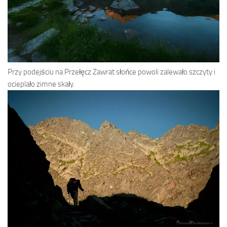
Przy podejściu na Przełęcz Zawrat słońce powoli zalewało szczyty i
ocieplało zimne skały.