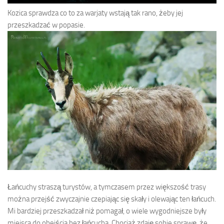
Kozica sprawdza co to za warjaty wstają tak rano, żeby jej
przeszkadzać w popasie.
Łańcuchy straszą turystów, a tymczasem przez większość trasy
można przejść zwyczajnie czepiając się skały i olewając ten łańcuch.
Mi bardziej przeszkadzał niż pomagał, o wiele wygodniejsze były
miejsca do obejścia bez łańcucha. Chociaż zdaję sobie sprawę, że