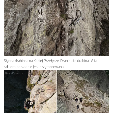
Słynna drabinka na Koziej Przełęczy. Drabina to drabina. A ta
całkiem porządnie jest przymocowana!