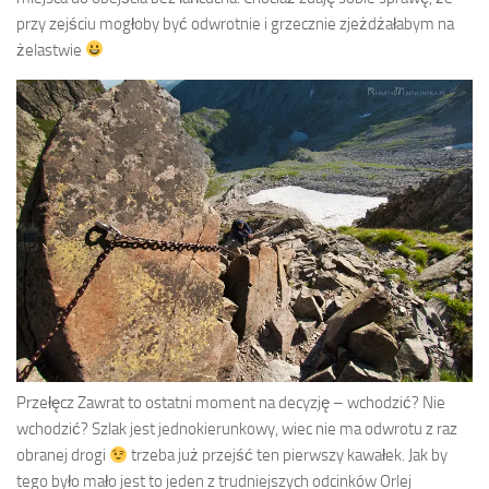
przy zejściu mogłoby być odwrotnie i grzecznie zjeżdżałabym na
żelastwie
Przełęcz Zawrat to ostatni moment na decyzję – wchodzić? Nie
wchodzić? Szlak jest jednokierunkowy, wiec nie ma odwrotu z raz
obranej drogi
trzeba już przejść ten pierwszy kawałek. Jak by
tego było mało jest to jeden z trudniejszych odcinków Orlej