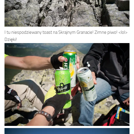
I tu niespodziewany toast na Skrajnym Granacie! Zimne piwo! <lol>
Dzięki!