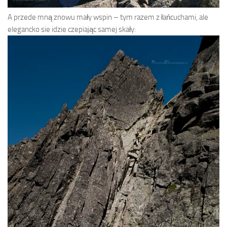
A przede mną znowu mały wspin – tym razem z łańcuchami, ale
elegancko sie idzie czepiając samej skały: