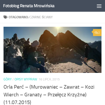
Fotoblog Renata Mrowińska
Przeskocz do treści
OTAGOWANO:
CZARNE ŚCIANY
2
GÓRY
/
OPISY WYPRAW
16 LIPCA, 2015
Orla Perć – (Murowaniec – Zawrat – Kozi
Wierch – Granaty – Przełęcz Krzyżne)
(11.07.2015)