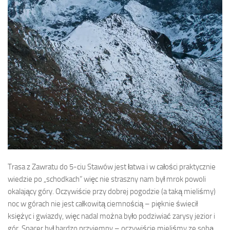
Trasa z Zawratu do 5-ciu Stawów jest łatwa i w całości praktycznie
wiedzie po „schodkach” więc nie straszny nam był mrok powoli
okalający góry. Oczywiście przy dobrej pogodzie (a taką mieliśmy)
noc w górach nie jest całkowitą ciemnością – pięknie świecił
księżyc i gwiazdy, więc nadal można było podziwiać zarysy jezior i
gór. Spacer był bardzo przyjemny – oczywiście mieliśmy ze sobą