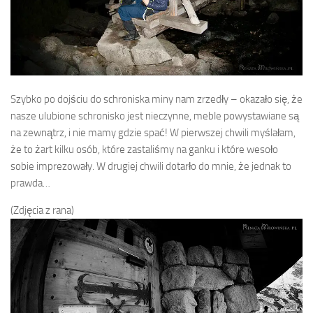
Szybko po dojściu do schroniska miny nam zrzedły – okazało się, że
nasze ulubione schronisko jest nieczynne, meble powystawiane są
na zewnątrz, i nie mamy gdzie spać! W pierwszej chwili myślałam,
że to żart kilku osób, które zastaliśmy na ganku i które wesoło
sobie imprezowały. W drugiej chwili dotarło do mnie, że jednak to
prawda…
(Zdjęcia z rana)