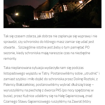
Tak się czasem zdarza, jak dobrze nie zaplanuje się wyprawy i nie
sprawdzi, czy schronisko do którego masz zamiar się udać jest
otwarte… Szczególnie istotne jest żeby o tym pamiętać PO
sezonie, kiedy schroniska mają nareszcie czas na niezbędne
remonty.
Taka nieplanowana sytuacja wydarzyła nam się podczas
listopadowego wyjazdu w Tatry. Postanowiliśmy sobie „utrudnić” i
zamiast szybko i miło dojść do schroniska przez Dolinę Roztoki, z
Palenicy Białczańskiej, postanowiliśmy wybrać dłuższą trasę –
wyruszyliśmy na piechotę z dworca PKS (po nocy spędzonej w
busie), przez Kuźnice udaliśmy się na Halę Gąsienicową, znad
Czarnego Stawu Gąsienicowego ruszyliśmy na Zawrat (który