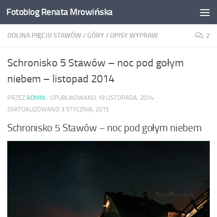
Fotoblog Renata Mrowińska
Przeskocz do treści
DOLINA PIĘCIU STAWÓW
/
GÓRY
/
OPISY WYPRAW
2
Schronisko 5 Stawów – noc pod gołym
niebem – listopad 2014
PRZEZ
ADMIN
· OPUBLIKOWANO
19 LISTOPADA, 2014
·
ZAKTUALIZOWANO
3 STYCZNIA, 2015
Schronisko 5 Stawów – noc pod gołym niebem