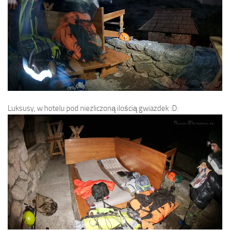
Luksusy, w hotelu pod niezliczoną ilością gwiazdek :D: