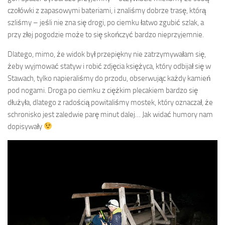
czołówki z zapasowymi bateriami, i znaliśmy dobrze trasę, którą
szliśmy – jeśli nie zna się drogi, po ciemku łatwo zgubić szlak, a
przy złej pogodzie może to się skończyć bardzo nieprzyjemnie.
Dlatego, mimo, że widok był przepiękny nie zatrzymywałam się,
żeby wyjmować statyw i robić zdjęcia księżyca, który odbijał się w
Stawach, tylko napieraliśmy do przodu, obserwując każdy kamień
pod nogami. Droga po ciemku z ciężkim plecakiem bardzo się
dłużyła, dlatego z radością powitaliśmy mostek, który oznaczał, że
schronisko jest zaledwie parę minut dalej… Jak widać humory nam
dopisywały