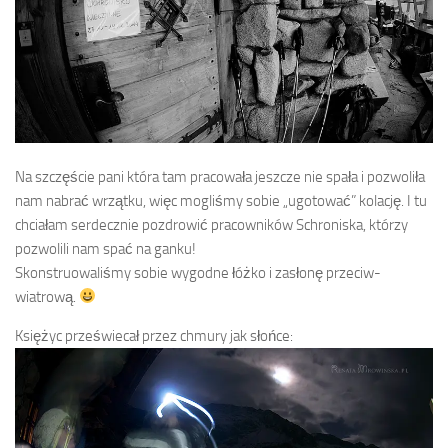
Na szczęście pani która tam pracowała jeszcze nie spała i pozwoliła
nam nabrać wrzątku, więc mogliśmy sobie „ugotować” kolację. I tu
chciałam serdecznie pozdrowić pracowników Schroniska, którzy
pozwolili nam spać na ganku!
Skonstruowaliśmy sobie wygodne łóżko i zasłonę przeciw-
wiatrową.
Księżyc przeświecał przez chmury jak słońce: