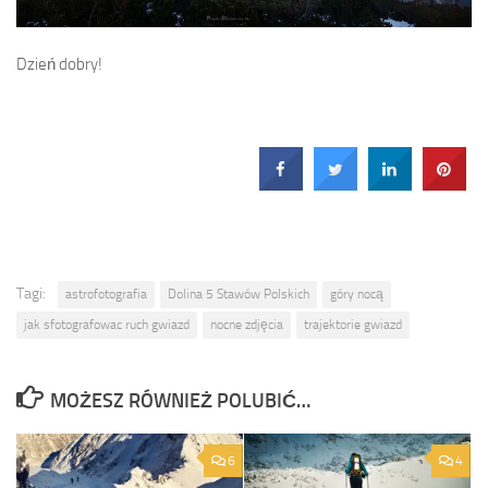
Dzień dobry!
Tagi:
astrofotografia
Dolina 5 Stawów Polskich
góry nocą
jak sfotografowac ruch gwiazd
nocne zdjęcia
trajektorie gwiazd
MOŻESZ RÓWNIEŻ POLUBIĆ…
6
4