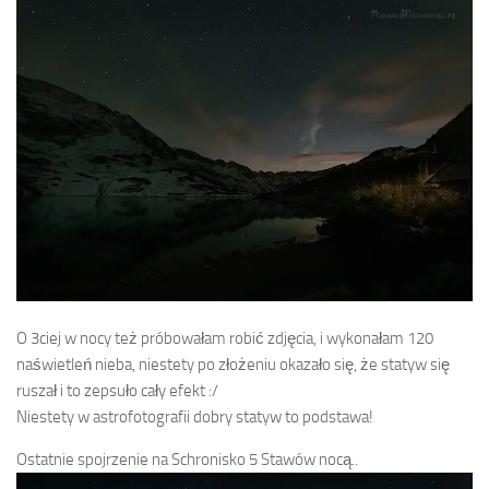
O 3ciej w nocy też próbowałam robić zdjęcia, i wykonałam 120
naświetleń nieba, niestety po złożeniu okazało się, że statyw się
ruszał i to zepsuło cały efekt :/
Niestety w astrofotografii dobry statyw to podstawa!
Ostatnie spojrzenie na Schronisko 5 Stawów nocą..