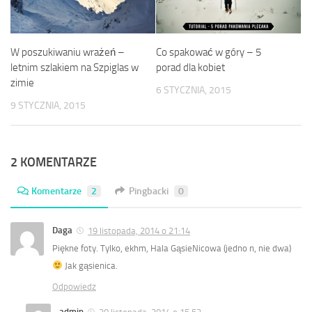
Co spakować w góry – 5
W poszukiwaniu wrażeń –
porad dla kobiet
letnim szlakiem na Szpiglas w
zimie
6 STYCZNIA, 2015
9 STYCZNIA, 2015
2 KOMENTARZE
Komentarze
2
Pingbacki
0
Daga
19 listopada, 2014 o 21:14
Piękne foty. Tylko, ekhm, Hala GąsieNicowa (jedno n, nie dwa)
Jak gąsienica.
Odpowiedz
admin
20 listopada, 2014 o 15:52