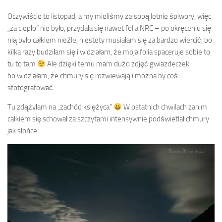
Oczywiście to listopad, a my mieliśmy ze sobą letnie śpiwory, więc
„za ciepło” nie było, przydała się nawet folia NRC – po okręceniu się
nią było całkiem nieźle, niestety musiałam się za bardzo wiercić, bo
kilka razy budziłam się i widziałam, że moja folia spaceruje sobie to
tu to tam
Ale dzięki temu mam dużo zdjęć gwiazdeczek,
bo widziałam, że chmury się rozwiewają i można by coś
sfotografować.
Tu zdążyłam na „zachód księżyca”
W ostatnich chwilach zanim
całkiem się schował za szczytami intensywnie podświetlał chmury
jak słońce.