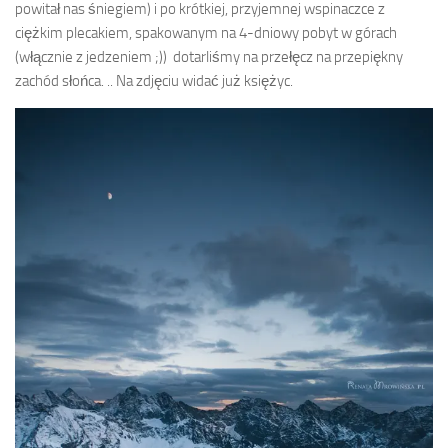
powitał nas śniegiem) i po krótkiej, przyjemnej wspinaczce z
ciężkim plecakiem, spakowanym na 4-dniowy pobyt w górach
(włącznie z jedzeniem ;)) dotarliśmy na przełęcz na przepiękny
zachód słońca. .. Na zdjęciu widać już księżyc.