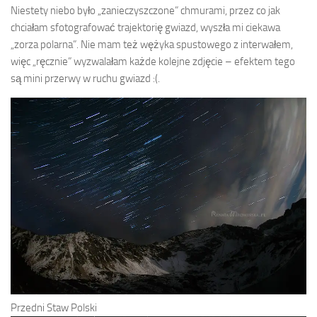
Niestety niebo było „zanieczyszczone” chmurami, przez co jak
chciałam sfotografować trajektorię gwiazd, wyszła mi ciekawa
„zorza polarna”. Nie mam też wężyka spustowego z interwałem,
więc „ręcznie” wyzwalałam każde kolejne zdjęcie – efektem tego
są mini przerwy w ruchu gwiazd :(.
Przedni Staw Polski