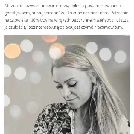
Można to nazywać bezwarunkową miłością, uwarunkowaniem
genetycznym, burzą hormonów… to zupełnie nieistotne. Patrzenie
na czlowieka, który trzyma w rękach bezbronne maleństwo i otacza
je czułością i bezinteresowną opieką jest czymś niesamowitym.