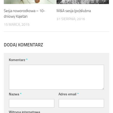
Sesja noworodkowa – 10-
M&A sesja (po)ślubna
dniowy Kajetan
31 SIERPNIA, 2016
15 MARCA, 2015
DODAJ KOMENTARZ
Komentarz
*
Nazwa
*
Adres email
*
Witryna internetowa