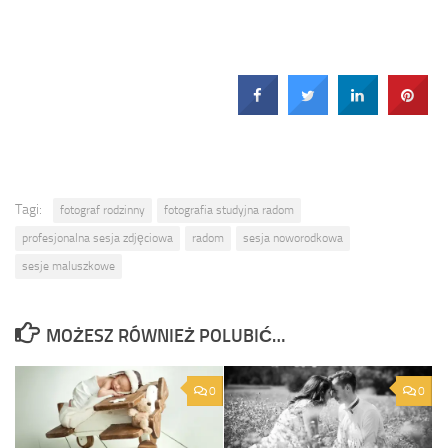
Tagi:
fotograf rodzinny
fotografia studyjna radom
profesjonalna sesja zdjęciowa
radom
sesja noworodkowa
sesje maluszkowe
MOŻESZ RÓWNIEŻ POLUBIĆ…
0
0