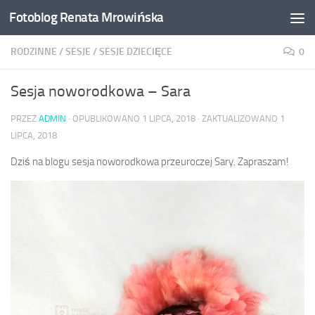
Fotoblog Renata Mrowińska
Przeskocz do treści
RODZINNE
/
SESJE
/
SESJE DZIECIĘCE
0
Sesja noworodkowa – Sara
PRZEZ
ADMIN
· OPUBLIKOWANO
1 LIPCA, 2018
· ZAKTUALIZOWANO
1
LIPCA, 2018
Dziś na blogu sesja noworodkowa przeuroczej Sary. Zapraszam!