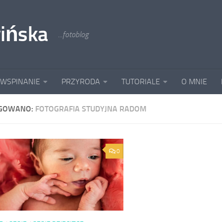
ińska
...fotoblog
 WSPINANIE
PRZYRODA
TUTORIALE
O MNIE
GOWANO:
FOTOGRAFIA STUDYJNA RADOM
0