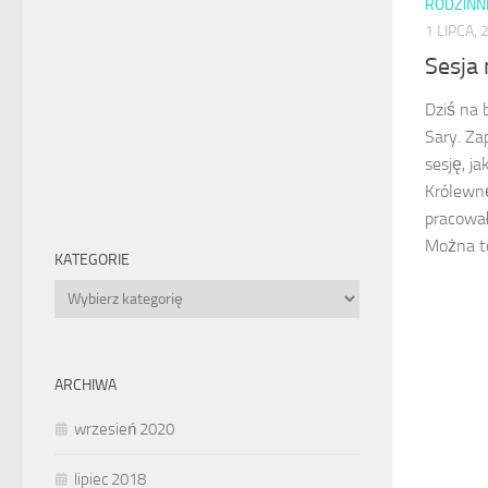
RODZINN
1 LIPCA, 
Sesja
Dziś na 
Sary. Za
sesję, j
Królewnę
pracował
Można to
KATEGORIE
Kategorie
ARCHIWA
wrzesień 2020
lipiec 2018