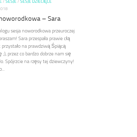
E
/
SESJE
/
SESJE DZIECIĘCE
2018
 noworodkowa – Sara
blogu sesja noworodkowa przeuroczej
praszam! Sara przespała prawie cłą
ak przystało na prawdziwą Śpiącą
 ;), przez co bardzo dobrze nam się
o. Spójrzcie na rzęsy tej dziewczyny!
...