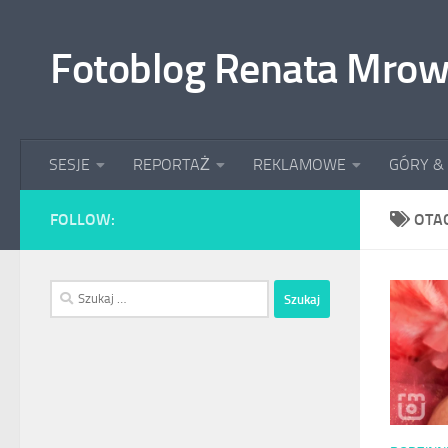
Przeskocz do treści
Fotoblog Renata Mrow
SESJE
REPORTAŻ
REKLAMOWE
GÓRY &
FOLLOW:
OTA
Szukaj: