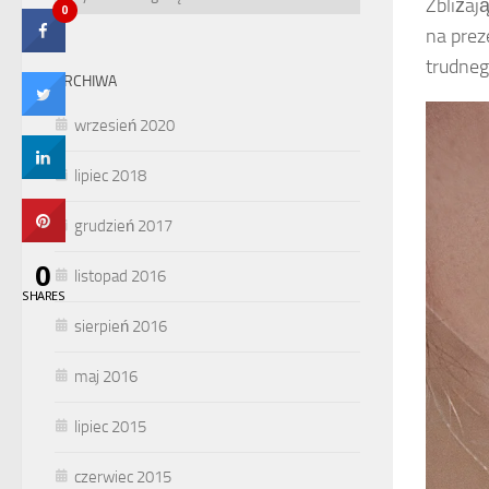
Zbliżaj
0
na prez
trudne
ARCHIWA
wrzesień 2020
lipiec 2018
grudzień 2017
0
listopad 2016
SHARES
sierpień 2016
maj 2016
lipiec 2015
czerwiec 2015