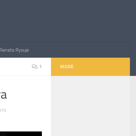
Renata Rysuje
1
MORE
wa
015