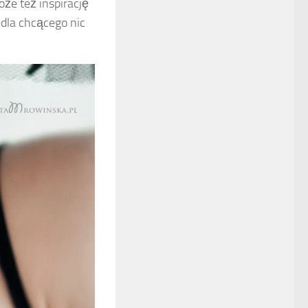
że też inspirację
 dla chcącego nic