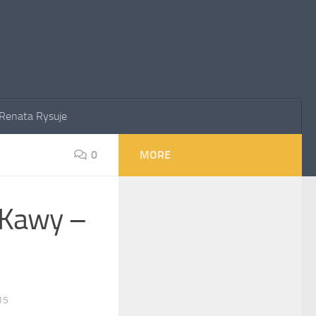
Renata Rysuje
0
MORE
i Kawy –
15