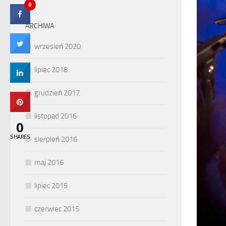
0
ARCHIWA
wrzesień 2020
lipiec 2018
grudzień 2017
listopad 2016
0
SHARES
sierpień 2016
maj 2016
lipiec 2015
czerwiec 2015