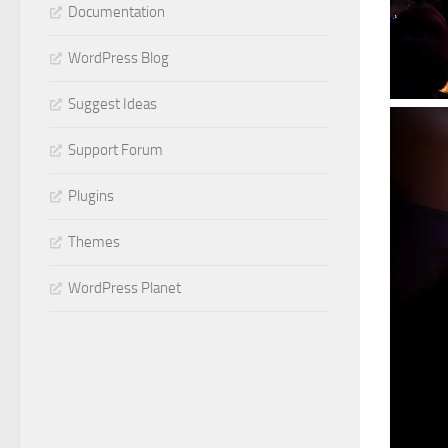
Documentation
WordPress Blog
Suggest Ideas
Support Forum
Plugins
Themes
WordPress Planet