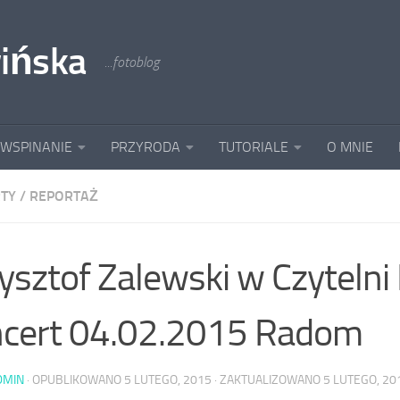
ińska
...fotoblog
 WSPINANIE
PRZYRODA
TUTORIALE
O MNIE
TY
/
REPORTAŻ
ysztof Zalewski w Czyteln
cert 04.02.2015 Radom
DMIN
· OPUBLIKOWANO
5 LUTEGO, 2015
· ZAKTUALIZOWANO
5 LUTEGO, 20