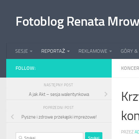
Przeskocz do treści
Fotoblog Renata Mrow
SESJE
REPORTAŻ
REKLAMOWE
GÓRY &
FOLLOW:
KONCER
NASTĘPNY POST
Krz
A jak Akt – sesja walentynkowa
POPRZEDNI POST
kon
Pyszne i zdrowe przekąski imprezowe!
PRZEZ
A
Szukaj: