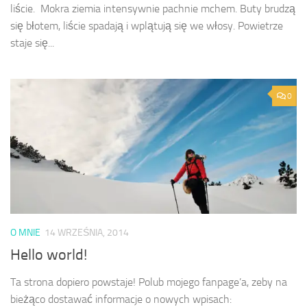
liście. Mokra ziemia intensywnie pachnie mchem. Buty brudzą
się błotem, liście spadają i wplątują się we włosy. Powietrze
staje się...
0
O MNIE
14 WRZEŚNIA, 2014
Hello world!
Ta strona dopiero powstaje! Polub mojego fanpage’a, zeby na
bieżąco dostawać informacje o nowych wpisach: