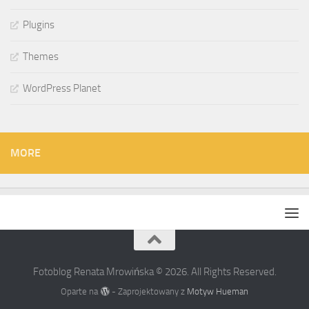
Plugins
Themes
WordPress Planet
MORE
Fotoblog Renata Mrowińska © 2026. All Rights Reserved.
Oparte na
- Zaprojektowany z
Motyw Hueman