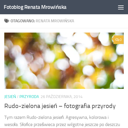
Fotoblog Renata Mrowińska
Przeskocz do treści
OTAGOWANO:
RENATA MROWIŃSKA
0
JESIEŃ
/
PRZYRODA
26 PAŹDZIERNIKA, 2014
Rudo-zielona jesień – fotografia przyrody
Tym razem Rudo-zielona jesień. Agresywna, kolorowa i
wesoła. Słońce prześwieca przez wilgotne jeszcze po deszczu