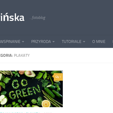
ińska
...fotoblog
 WSPINANIE
PRZYRODA
TUTORIALE
O MNIE
EGORIA:
PLAKATY
1