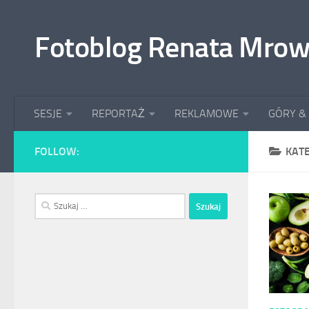
Przeskocz do treści
Fotoblog Renata Mrow
SESJE
REPORTAŻ
REKLAMOWE
GÓRY &
FOLLOW:
KAT
Szukaj: