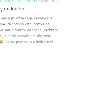
FIA KULINARNA
/
PLAKATY
1 MAJA, 2016
ty do kuchni
 realizuję różne sesje tematyczne
we i tak oto powstał pomysł na
ie serii plakatów do kuchni. Zrobiłam
 tyle na ile pozwoliła mi objętość
ale na pewno seria będzie rosła...