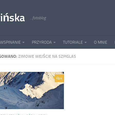
ińska
...fotoblog
 WSPINANIE
PRZYRODA
TUTORIALE
O MNIE
GOWANO:
ZIMOWE WEJŚCIE NA SZPIGLAS
6