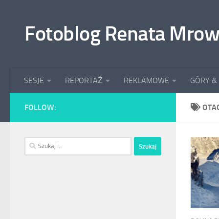
Przeskocz do treści
Fotoblog Renata Mrow
SESJE
REPORTAŻ
REKLAMOWE
GÓRY &
FOLLOW:
OTA
Szukaj: