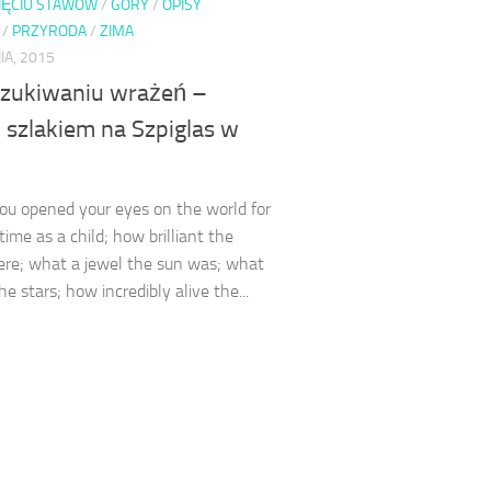
PIĘCIU STAWÓW
/
GÓRY
/
OPISY
/
PRZYRODA
/
ZIMA
IA, 2015
zukiwaniu wrażeń –
 szlakiem na Szpiglas w
u opened your eyes on the world for
 time as a child; how brilliant the
ere; what a jewel the sun was; what
e stars; how incredibly alive the...