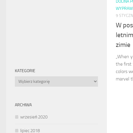
DOLINA 
WYPRAW
9 STYCZN
W pos
letnim
zimie
„When yo
the first
KATEGORIE
colors w
marvel th
Kategorie
ARCHIWA
wrzesień 2020
lipiec 2018