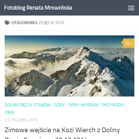
Fotoblog Renata Mrowińska
Przeskocz do treści
OTAGOWANO:
ZDJĘCIA TATR
1
DOLINA PIĘCIU STAWÓW
/
GÓRY
/
OPISY WYPRAW
/
PRZYRODA
/
ZIMA
3 STYCZNIA, 2015
Zimowe wejście na Kozi Wierch z Doliny