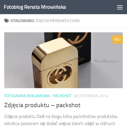
Fotoblog Renata Mrowińska
Przeskocz do treści
OTAGOWANO:
ZDJECIA PRODUKTU CENA
0
FOTOGRAFIA REKLAMOWA
/
PACKSHOT
28 LISTOPADA, 2014
Zdjęcia produktu – packshot
Zdjęcia produktu Dziś na blogu kilka packshotów produktów,
wkrótce postaram się dodać więcej takich zdjęć w różnych