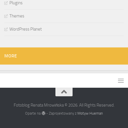
Plugins
Themes
WordPress Planet
MORE
Fotoblog Renata Mrowińska © 2026. All Rights Reserved.
Oparte na
- Zaprojektowany z
Motyw Hueman