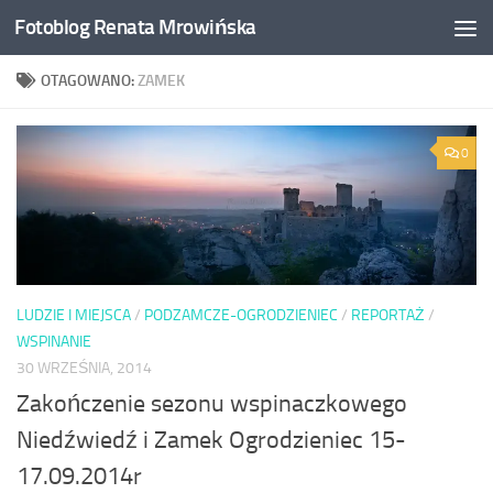
Fotoblog Renata Mrowińska
Przeskocz do treści
OTAGOWANO:
ZAMEK
0
LUDZIE I MIEJSCA
/
PODZAMCZE-OGRODZIENIEC
/
REPORTAŻ
/
WSPINANIE
30 WRZEŚNIA, 2014
Zakończenie sezonu wspinaczkowego
Niedźwiedź i Zamek Ogrodzieniec 15-
17.09.2014r