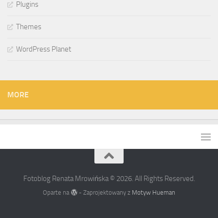
Plugins
Themes
WordPress Planet
MORE
Fotoblog Renata Mrowińska © 2026. All Rights Reserved.
Oparte na
- Zaprojektowany z
Motyw Hueman