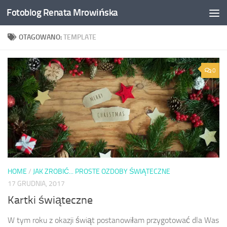
Fotoblog Renata Mrowińska
Przeskocz do treści
OTAGOWANO:
TEMPLATE
0
HOME
/
JAK ZROBIĆ... PROSTE OZDOBY ŚWIĄTECZNE
17 GRUDNIA, 2017
Kartki świąteczne
W tym roku z okazji świąt postanowiłam przygotować dla Was