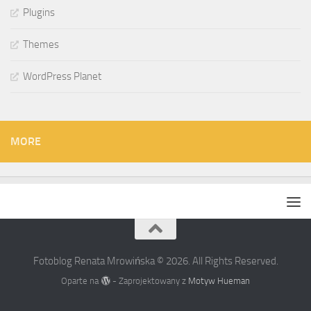
Plugins
Themes
WordPress Planet
MORE
Fotoblog Renata Mrowińska © 2026. All Rights Reserved.
Oparte na
- Zaprojektowany z
Motyw Hueman