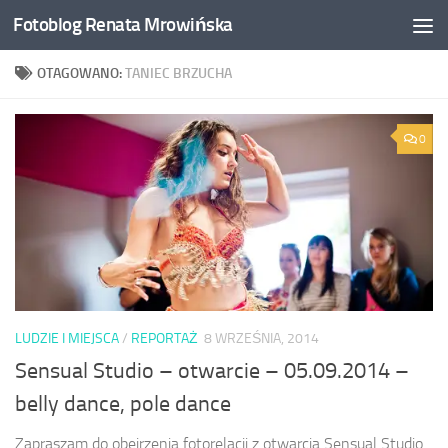
Fotoblog Renata Mrowińska
Przeskocz do treści
OTAGOWANO:
TANIEC BRZUCHA
0
LUDZIE I MIEJSCA
/
REPORTAŻ
8 WRZEŚNIA, 2014
Sensual Studio – otwarcie – 05.09.2014 –
belly dance, pole dance
Zapraszam do obejrzenia fotorelacji z otwarcia Sensual Studio