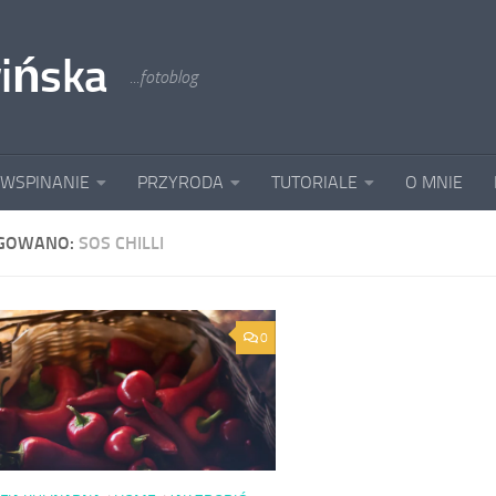
ińska
...fotoblog
 WSPINANIE
PRZYRODA
TUTORIALE
O MNIE
GOWANO:
SOS CHILLI
0