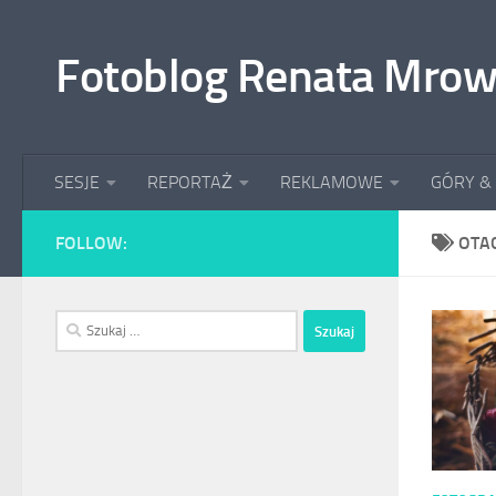
Przeskocz do treści
Fotoblog Renata Mrow
SESJE
REPORTAŻ
REKLAMOWE
GÓRY &
FOLLOW:
OTA
Szukaj: