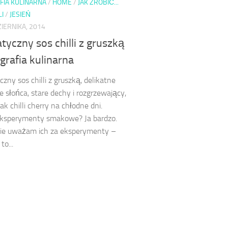
FIA KULINARNA
/
HOME
/
JAK ZROBIĆ...
LI
/
JESIEŃ
IERNIKA, 2014
yczny sos chilli z gruszką
grafia kulinarna
zny sos chilli z gruszką, delikatne
e słońca, stare dechy i rozgrzewający,
ak chilli cherry na chłodne dni.
eksperymenty smakowe? Ja bardzo.
ie uważam ich za eksperymenty –
to...