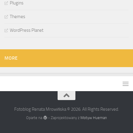
Plugins
Themes
WordPress Planet
MORE
Fotoblog Renata Mrowińska © 2026. All Rights Reserved.
Oparte na
- Zaprojektowany z
Motyw Hueman