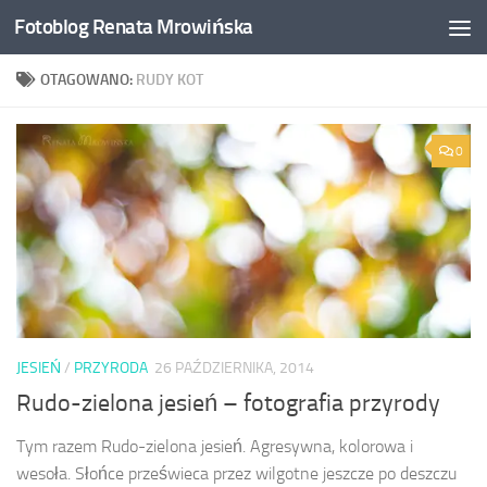
Fotoblog Renata Mrowińska
Przeskocz do treści
OTAGOWANO:
RUDY KOT
0
JESIEŃ
/
PRZYRODA
26 PAŹDZIERNIKA, 2014
Rudo-zielona jesień – fotografia przyrody
Tym razem Rudo-zielona jesień. Agresywna, kolorowa i
wesoła. Słońce prześwieca przez wilgotne jeszcze po deszczu