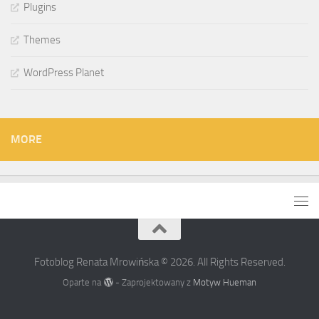
Plugins
Themes
WordPress Planet
MORE
Fotoblog Renata Mrowińska © 2026. All Rights Reserved.
Oparte na
- Zaprojektowany z
Motyw Hueman