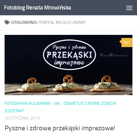
Fotoblog Renata Mrowińska
Przeskocz do treści
OTAGOWANO:
POMYSŁ NA OLEJ LNIANY
2
FOTOGRAFIA KULINARNA
/
JAK... OŚWIETLIĆ CIEMNE ZDJĘCIA
JEDZENIA?
30 STYCZNIA, 2015
Pyszne i zdrowe przekąski imprezowe!