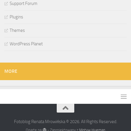
Support Forum
Plugins
Themes
WordPress Planet
MORE
Fotoblog Renata Mrowińska © 2026. All Rights Reserved.
Oparte na
- Zaprojektowany z
Motyw Hueman