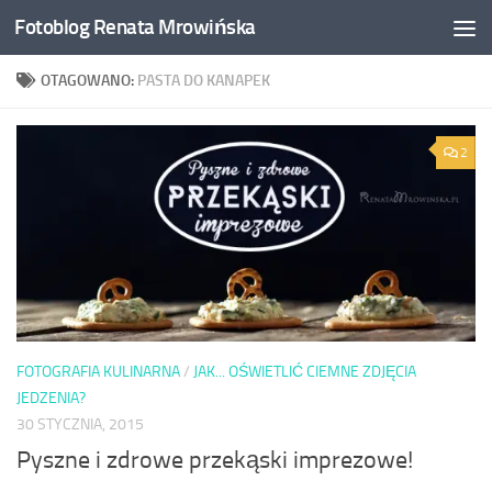
Fotoblog Renata Mrowińska
Przeskocz do treści
OTAGOWANO:
PASTA DO KANAPEK
2
FOTOGRAFIA KULINARNA
/
JAK... OŚWIETLIĆ CIEMNE ZDJĘCIA
JEDZENIA?
30 STYCZNIA, 2015
Pyszne i zdrowe przekąski imprezowe!