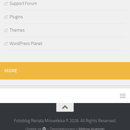
Support Forum
Plugins
Themes
WordPress Planet
MORE
Fotoblog Renata Mrowińska © 2026. All Rights Reserved.
Oparte na
- Zaprojektowany z
Motyw Hueman