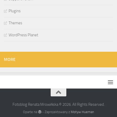
Plugins
Themes
WordPress Planet
MORE
Fotoblog Renata Mrowińska © 2026. All Rights Reserved.
Oparte na
- Zaprojektowany z
Motyw Hueman