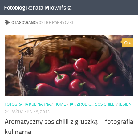
Fotoblog Renata Mrowińska
Przeskocz do treści
OTAGOWANO:
OSTRE PAPRYCZKI
0
FOTOGRAFIA KULINARNA
/
HOME
/
JAK ZROBIĆ... SOS CHILLI
/
JESIEŃ
24 PAŹDZIERNIKA, 2014
Aromatyczny sos chilli z gruszką – fotografia
kulinarna