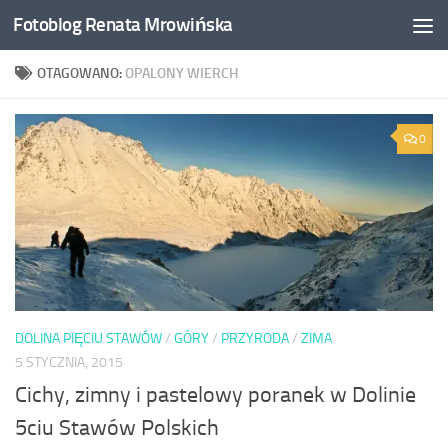
Fotoblog Renata Mrowińska
Przeskocz do treści
OTAGOWANO:
OPALONY WIERCH
0
DOLINA PIĘCIU STAWÓW
/
GÓRY
/
PRZYRODA
/
ZIMA
5 STYCZNIA, 2015
Cichy, zimny i pastelowy poranek w Dolinie
5ciu Stawów Polskich