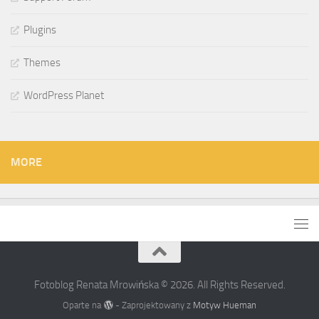
Plugins
Themes
WordPress Planet
MORE
Fotoblog Renata Mrowińska © 2026. All Rights Reserved.
Oparte na
- Zaprojektowany z
Motyw Hueman