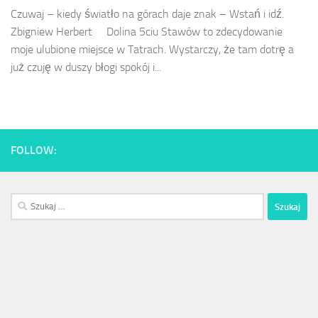
Czu­waj – kiedy światło na górach da­je znak – Wstań i idź.
Zbigniew Herbert Dolina 5ciu Stawów to zdecydowanie
moje ulubione miejsce w Tatrach. Wystarczy, że tam dotrę a
już czuję w duszy błogi spokój i...
FOLLOW:
Szukaj: