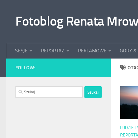
Przeskocz do treści
Fotoblog Renata Mrow
SESJE
REPORTAŻ
REKLAMOWE
GÓRY &
FOLLOW:
OTA
Szukaj:
LUDZIE I
REPORT