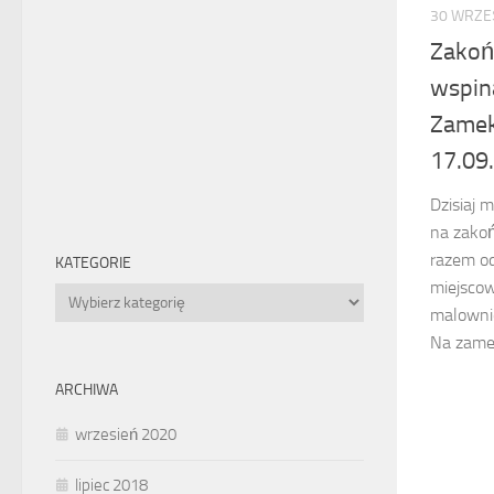
30 WRZEŚ
Zakoń
wspin
Zamek
17.09
Dzisiaj 
na zako
razem od
KATEGORIE
miejscow
Kategorie
malownic
Na zamek
ARCHIWA
wrzesień 2020
lipiec 2018