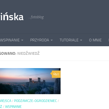
ińska
...fotoblog
 WSPINANIE
PRZYRODA
TUTORIALE
O MNIE
GOWANO:
NIEDŹWIEDŹ
0
 MIEJSCA
/
PODZAMCZE-OGRODZIENIEC
/
AŻ
/
WSPINANIE