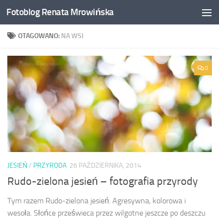
Fotoblog Renata Mrowińska
Przeskocz do treści
OTAGOWANO:
NA WSI
0
JESIEŃ
/
PRZYRODA
26 PAŹDZIERNIKA, 2014
Rudo-zielona jesień – fotografia przyrody
Tym razem Rudo-zielona jesień. Agresywna, kolorowa i
wesoła. Słońce prześwieca przez wilgotne jeszcze po deszczu