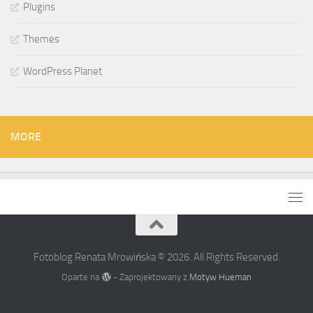
Plugins
Themes
WordPress Planet
MORE
Fotoblog Renata Mrowińska © 2026. All Rights Reserved.
Oparte na
- Zaprojektowany z
Motyw Hueman