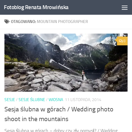
Fotoblog Renata Mrowińska
Przeskocz do treści
OTAGOWANO:
MOUNTAIN PHOTOGRAPHER
0
SESJE
/
SESJE ŚLUBNE
/
WIOSNA
11 LISTOPADA, 2014
Sesja ślubna w górach / Wedding photo
shoot in the mountains
Sesja ślubna w górach – dobry czy zły pomysł? / Wedding