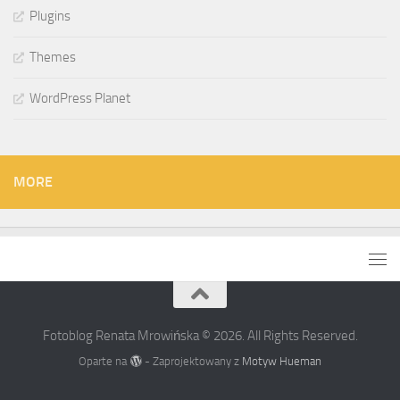
Plugins
Themes
WordPress Planet
MORE
Fotoblog Renata Mrowińska © 2026. All Rights Reserved.
Oparte na
- Zaprojektowany z
Motyw Hueman