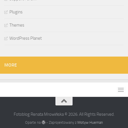
Plugins
Themes
WordPress Planet
MORE
Fotoblog Renata Mrowińska © 2026. All Rights Reserved.
Oparte na
- Zaprojektowany z
Motyw Hueman