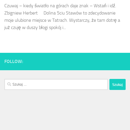
Czu­waj – kiedy światło na górach da­je znak – Wstań i idź.
Zbigniew Herbert Dolina 5ciu Stawów to zdecydowanie
moje ulubione miejsce w Tatrach. Wystarczy, że tam dotrę a
już czuję w duszy błogi spokój i...
FOLLOW:
Szukaj: