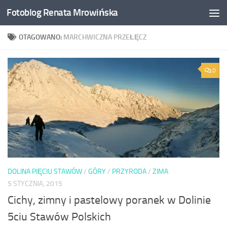
Fotoblog Renata Mrowińska
Przeskocz do treści
OTAGOWANO:
MARCHWICZNA PRZEŁĘCZ
0
DOLINA PIĘCIU STAWÓW
/
GÓRY
/
PRZYRODA
/
ZIMA
5 STYCZNIA, 2015
Cichy, zimny i pastelowy poranek w Dolinie
5ciu Stawów Polskich