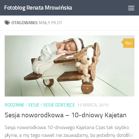
Fotoblog Renata Mrowińska
Przeskocz do treści
OTAGOWANO:
MAŁY PILOT
0
RODZINNE
/
SESJE
/
SESJE DZIECIĘCE
15 MARCA, 2015
Sesja noworodkowa – 10-dniowy Kajetan
Sesja noworodkowa 10-dniowego Kajetana Czas tak szybko
płynie, a my tego nawet nie zauważamy, bo jesteśmy dorośli i