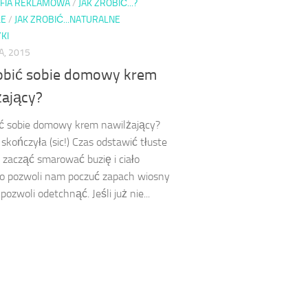
FIA REKLAMOWA
/
JAK ZROBIĆ...?
LE
/
JAK ZROBIĆ...NATURALNE
KI
A, 2015
robić sobie domowy krem
żający?
ić sobie domowy krem nawilżający?
 skończyła (sic!) Czas odstawić tłuste
i zacząć smarować buzię i ciało
co pozwoli nam poczuć zapach wiosny
pozwoli odetchnąć. Jeśli już nie...