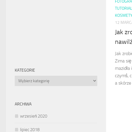
FOTOGRA
TUTORIA
KOSMETY
12 MARC
Jak z
nawil
Jak zrob
Zima się
mazidła 
KATEGORIE
czymś, 
Kategorie
a skórze 
ARCHIWA
wrzesień 2020
lipiec 2018