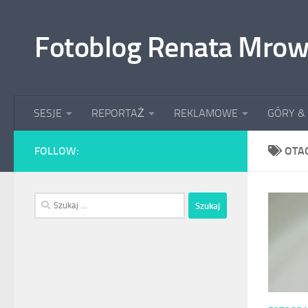
Przeskocz do treści
Fotoblog Renata Mrow
SESJE
REPORTAŻ
REKLAMOWE
GÓRY &
FOLLOW:
OTA
Szukaj: