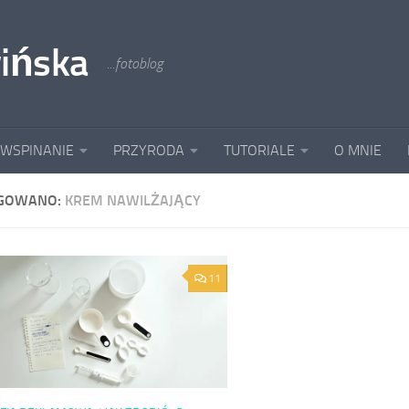
ińska
...fotoblog
 WSPINANIE
PRZYRODA
TUTORIALE
O MNIE
GOWANO:
KREM NAWILŻAJĄCY
11