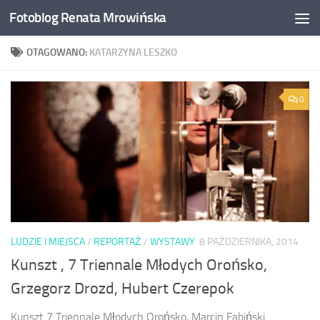
Fotoblog Renata Mrowińska
Przeskocz do treści
OTAGOWANO:
KATARZYNA LESZKO
0
LUDZIE I MIEJSCA
/
REPORTAŻ
/
WYSTAWY
8 PAŹDZIERNIKA, 2014
Kunszt , 7 Triennale Młodych Orońsko,
Grzegorz Drozd, Hubert Czerepok
Kunszt 7 Triennale Młodych Orońsko, Marcin Fabiński.