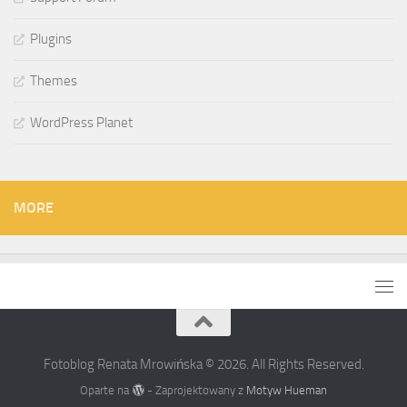
Plugins
Themes
WordPress Planet
MORE
Fotoblog Renata Mrowińska © 2026. All Rights Reserved.
Oparte na
- Zaprojektowany z
Motyw Hueman