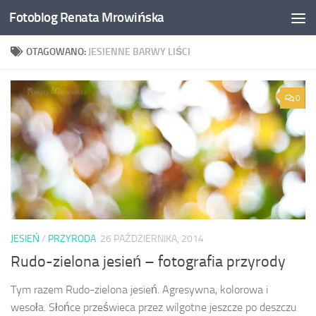
Fotoblog Renata Mrowińska
Przeskocz do treści
OTAGOWANO:
JESIENNE BARWY LIŚCI
0
JESIEŃ
/
PRZYRODA
26 PAŹDZIERNIKA, 2014
Rudo-zielona jesień – fotografia przyrody
Tym razem Rudo-zielona jesień. Agresywna, kolorowa i
wesoła. Słońce prześwieca przez wilgotne jeszcze po deszczu