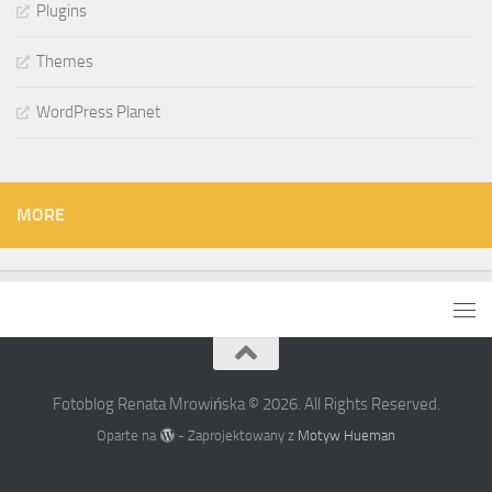
Plugins
Themes
WordPress Planet
MORE
Fotoblog Renata Mrowińska © 2026. All Rights Reserved.
Oparte na
- Zaprojektowany z
Motyw Hueman