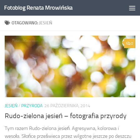
Fotoblog Renata Mrowińska
Przeskocz do treści
OTAGOWANO:
JESIEŃ
0
JESIEŃ
/
PRZYRODA
26 PAŹDZIERNIKA, 2014
Rudo-zielona jesień – fotografia przyrody
Tym razem Rudo-zielona jesień. Agresywna, kolorowa i
wesoła. Słońce prześwieca przez wilgotne jeszcze po deszczu