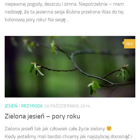
niepewnej pogody, deszczu i zimna. Niepotrzebnie – mam
nadzieję, że ta jesienna sesja ślubna przekona Was do tej
kolorowej pory roku! Na sesję...
0
JESIEŃ
/
PRZYRODA
20 PAŹDZIERNIKA, 2014
Zielona jesień – pory roku
Zielona jesień tak jak człowiek całe życie zielony
Kiedy jesteśmy mali bardzo chcemy jak najszybciej dorosnąć i