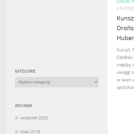
LUDZIE I
8 PAŹDZI
Kunszt
Orońs
Huber
Kunszt 7
Fabiński
między d
KATEGORIE
uwagę s
w lewo 
Kategorie
spotykam
ARCHIWA
wrzesień 2020
lipiec 2018