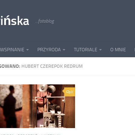
ińska
...fotoblog
 WSPINANIE
PRZYRODA
TUTORIALE
O MNIE
GOWANO:
HUBERT CZEREPOK REDRUM
0