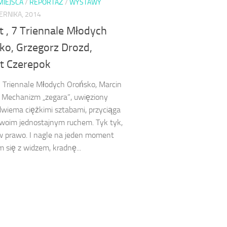
 MIEJSCA
/
REPORTAŻ
/
WYSTAWY
ERNIKA, 2014
 , 7 Triennale Młodych
ko, Grzegorz Drozd,
t Czerepok
 Triennale Młodych Orońsko, Marcin
. Mechanizm „zegara”, uwięziony
wiema ciężkimi sztabami, przyciąga
woim jednostajnym ruchem. Tyk tyk,
w prawo. I nagle na jeden moment
 się z widzem, kradnę...