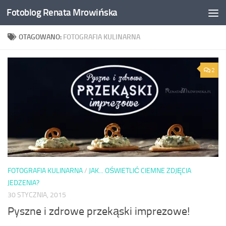
Fotoblog Renata Mrowińska
Przeskocz do treści
OTAGOWANO:
FOTOGRAFIA KULINARNA
2
FOTOGRAFIA KULINARNA
/
JAK... OŚWIETLIĆ CIEMNE ZDJĘCIA
JEDZENIA?
30 STYCZNIA, 2015
Pyszne i zdrowe przekąski imprezowe!