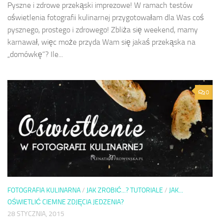
Pyszne i zdrowe przekąski imprezowe! W ramach testów
oświetlenia fotografii kulinarnej przygotowałam dla Was coś
pysznego, prostego i zdrowego! Zbliża się weekend, mamy
karnawał, więc może przyda Wam się jakaś przekąska na
„domówkę”? Ile...
0
FOTOGRAFIA KULINARNA
/
JAK ZROBIĆ...? TUTORIALE
/
JAK...
OŚWIETLIĆ CIEMNE ZDJĘCIA JEDZENIA?
28 STYCZNIA, 2015