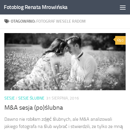
Fotoblog Renata Mrowińska
Przeskocz do treści
OTAGOWANO:
FOTOGRAF WESELE RADOM
0
SESJE
/
SESJE ŚLUBNE
31 SIERPNIA, 2016
M&A sesja (po)ślubna
Dawno nie robiłam zdjęć ślubnych, ale M&A analizowali
jakiego fotografa na ślub wybrać i stwierdzili, ze tylko ze mną