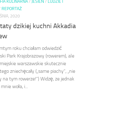
FIA KULINARNA
/
JESIEŃ
/
LUDZIE I
/
REPORTAŻ
NIA, 2020
aty dzikiej kuchni Akkadia
zew
mtym roku chciałam odwiedzić
ki Park Krajobrazowy (rowerem), ale
miejskie warszawskie skutecznie
tego zniechęcały („same piachy”, „nie
y na tym rowerze!”) Widzę, ze jednak
mnie woła, i...