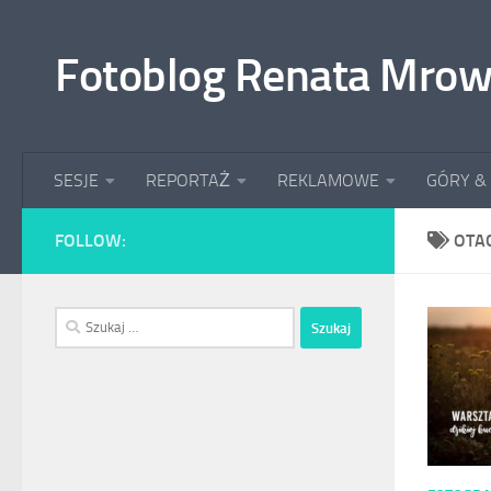
Przeskocz do treści
Fotoblog Renata Mrow
SESJE
REPORTAŻ
REKLAMOWE
GÓRY &
FOLLOW:
OTA
Szukaj: