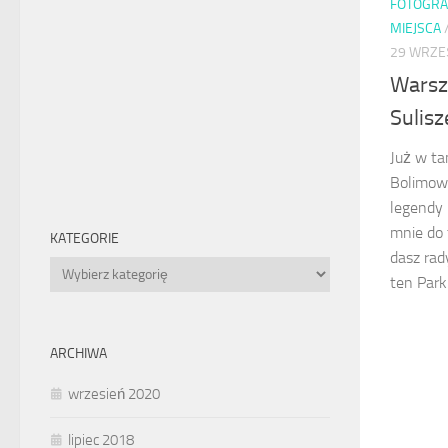
FOTOGRA
MIEJSCA
29 WRZEŚ
Warszt
Sulis
Już w ta
Bolimows
legendy 
mnie do 
KATEGORIE
dasz rad
Kategorie
ten Park 
ARCHIWA
wrzesień 2020
lipiec 2018