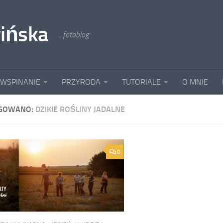
ińska
...fotoblog
 WSPINANIE
PRZYRODA
TUTORIALE
O MNIE
GOWANO:
DZIKIE ROŚLINY JADALNE
0