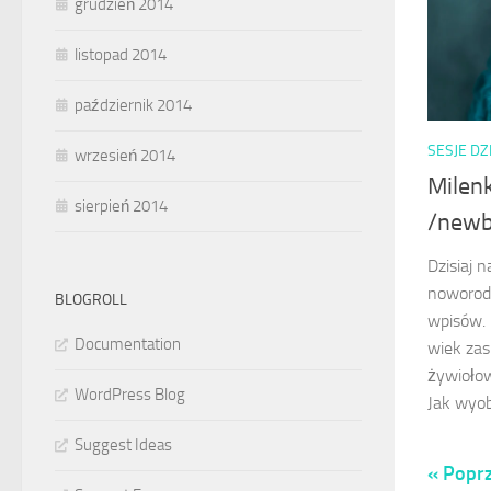
grudzień 2014
listopad 2014
październik 2014
SESJE DZ
wrzesień 2014
Milen
sierpień 2014
/newb
Dzisiaj 
noworod
BLOGROLL
wpisów. 
Documentation
wiek zas
żywioło
WordPress Blog
Jak wyob
Suggest Ideas
« Poprz