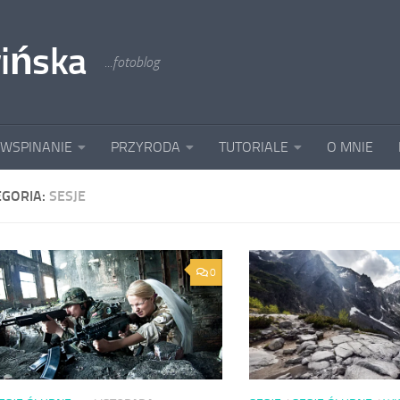
ińska
...fotoblog
 WSPINANIE
PRZYRODA
TUTORIALE
O MNIE
EGORIA:
SESJE
0