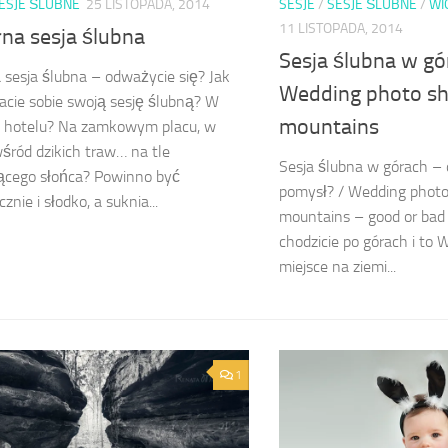
ESJE ŚLUBNE
25 LISTOPADA, 2014
SESJE
/
SESJE ŚLUBNE
/
WI
11 LISTOPADA, 2014
rna sesja ślubna
Sesja ślubna w gó
a sesja ślubna – odważycie się? Jak
Wedding photo sh
cie sobie swoją sesję ślubną? W
mountains
 hotelu? Na zamkowym placu, w
 wśród dzikich traw… na tle
Sesja ślubna w górach – 
ącego słońca? Powinno być
pomysł? / Wedding photo
nie i słodko, a suknia...
mountains – good or bad i
chodzicie po górach i to
miejsce na ziemi...
1