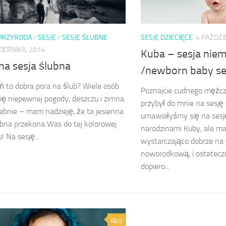
PRZYRODA
/
SESJE
/
SESJE ŚLUBNE
SESJE DZIECIĘCE
4 PAŹDZI
IERNIKA, 2014
Kuba – sesja nie
na sesja ślubna
/newborn baby se
eń to dobra pora na ślub? Wiele osób
Poznajcie cudnego mężcz
ię niepewnej pogody, deszczu i zimna.
przybył do mnie na sesj
ebnie – mam nadzieję, że ta jesienna
umawiałyśmy się na sesję
ubna przekona Was do tej kolorowej
narodzinami Kuby, ale mal
! Na sesję...
wystarczająco dobrze na 
noworodkową, i ostatecz
dopiero...
0