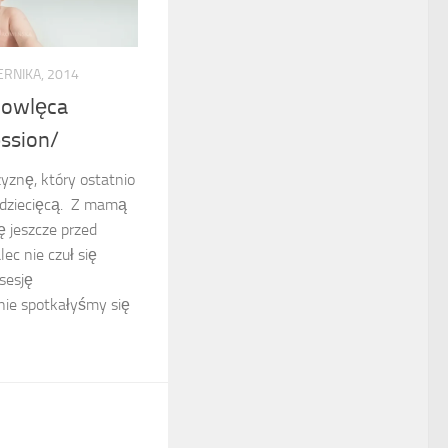
ERNIKA, 2014
mowlęca
ssion/
yznę, który ostatnio
ę dziecięcą. Z mamą
 jeszcze przed
ec nie czuł się
sesję
nie spotkałyśmy się