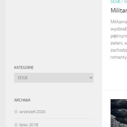
SESJE
/
S
Milita
Militarn
wyobraża
pięknym
zieleni,
zachodz
romantycz
KATEGORIE
Kategorie
ARCHIWA
wrzesień 2020
lipiec 2018