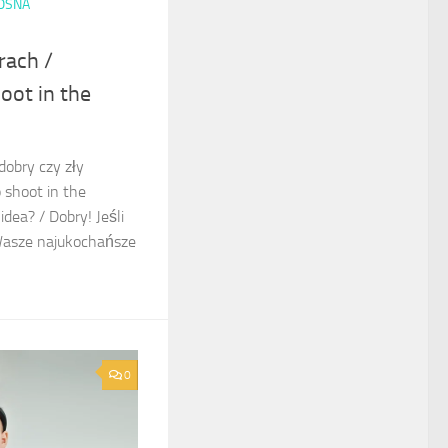
OSNA
rach /
oot in the
dobry czy zły
 shoot in the
dea? / Dobry! Jeśli
 Wasze najukochańsze
0