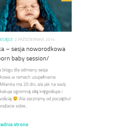
IECIĘCE
2 PAŹDZIERNIKA, 2014
ka – sesja noworodkowa
orn baby session/
na blogu dla odmiany sesja
kowa w ramach uzupełniania
Milenka ma 20 dni, ale jak na swój
kakuje ogromną siłą kręgosłupa i
wością
Ale zacznijmy od początku!
rażacie sobie...
ednia strona