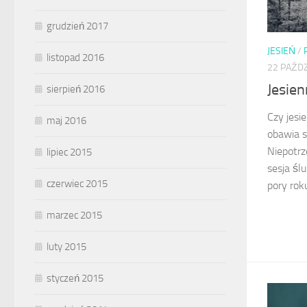
grudzień 2017
JESIEŃ
/
listopad 2016
22 PAŹDZ
Jesien
sierpień 2016
Czy jesi
maj 2016
obawia s
Niepotrz
lipiec 2015
sesja śl
czerwiec 2015
pory roku
marzec 2015
luty 2015
styczeń 2015