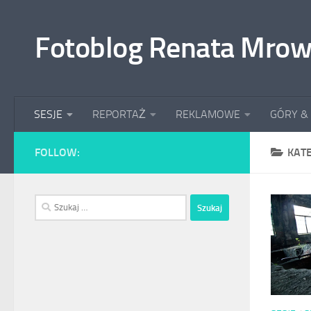
Przeskocz do treści
Fotoblog Renata Mrow
SESJE
REPORTAŻ
REKLAMOWE
GÓRY &
FOLLOW:
KAT
Szukaj: